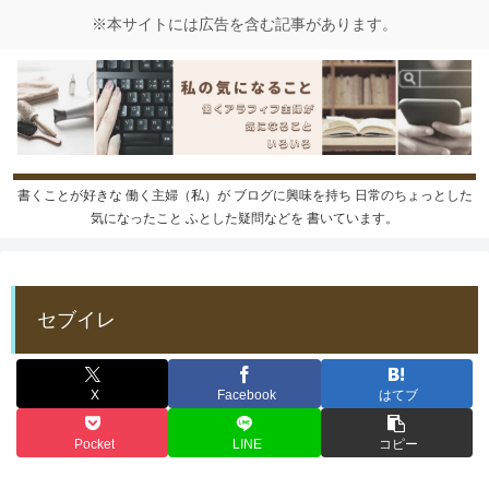
書くことが好きな 働く主婦（私）が ブログに興味を持ち 日常のちょっとした
気になったこと ふとした疑問などを 書いています。
セブイレ
X
Facebook
はてブ
Pocket
LINE
コピー