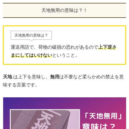
天地無用の意味は？！
天地無用の意味は？
運送用語で、荷物の破損の恐れがあるので
上下逆さ
まにしてはいけない
ということ。
天地
は上下を意味し、
無用
は不要など柔らかめの禁止を意
味する言葉です。