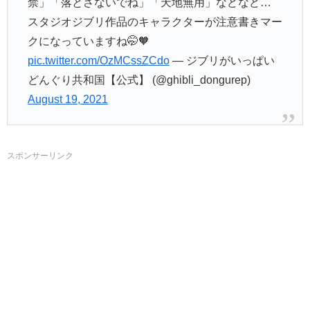
禁」「落とさないでね」「天地無用」などなど…
スタジオジブリ作品のキャラクターが注意書きマー
クになっていますね🤭🧡
pic.twitter.com/OzMCssZCdo
— ジブリがいっぱい
どんぐり共和国【公式】 (@ghibli_dongurep)
August 19, 2021
スポンサーリンク