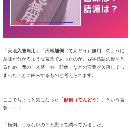
「天地
入替
無用」「天地
顛倒
（てんどう）無用」のように
意味が分かるような言葉であったのが、四字熟語の形をと
るため、間の「入替」や「顛倒」などの言葉が欠落してし
まったことに由来するものと考えられます。
ここでちょっと気になった
「顛倒（てんどう）」
という言
葉・・・
「転倒」じゃないの？と思って調べてみました。