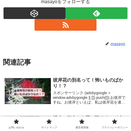
masayoをフォローする
masayo
関連記事
彼岸花の別名って！怖いものばか
日常
り！？
スポンサーリンク (adsbygoogle =
window.adsbygoogle || []).push({});お彼岸で
すね。お彼岸といえば、私は彼岸花を連想
します。なんだか細くてはかなげで怪しい
花。。。でもその彼岸花、じつはたくさ
ん...
清水の舞台から飛び降りるって本
日常
当にあったの？ちょっと意外なト
お問い合わせ
サイトマップ
運営者情報
プライバシーポリシー
リビア