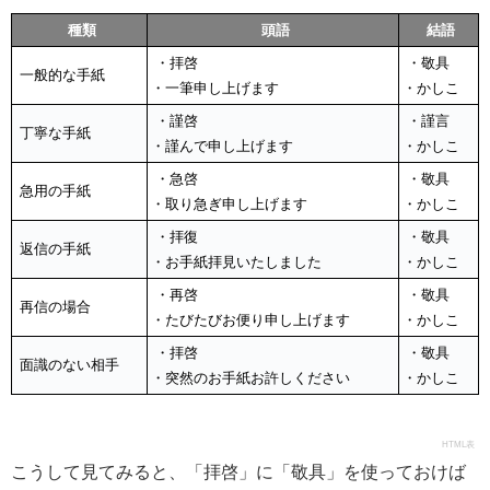
種類
頭語
結語
・拝啓
・敬具
一般的な手紙
・一筆申し上げます
・かしこ
・謹啓
・謹言
丁寧な手紙
・謹んで申し上げます
・かしこ
・急啓
・敬具
急用の手紙
・取り急ぎ申し上げます
・かしこ
・拝復
・敬具
返信の手紙
・お手紙拝見いたしました
・かしこ
・再啓
・敬具
再信の場合
・たびたびお便り申し上げます
・かしこ
・拝啓
・敬具
面識のない相手
・突然のお手紙お許しください
・かしこ
HTML表
こうして見てみると、「拝啓」に「敬具」を使っておけば