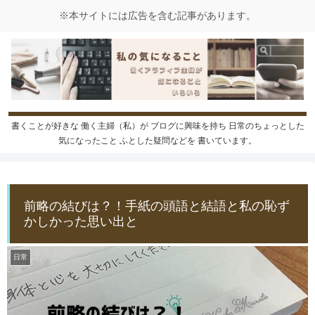
書くことが好きな 働く主婦（私）が ブログに興味を持ち 日常のちょっとした
気になったこと ふとした疑問などを 書いています。
前略の結びは？！手紙の頭語と結語と私の恥ず
かしかった思い出と
日常