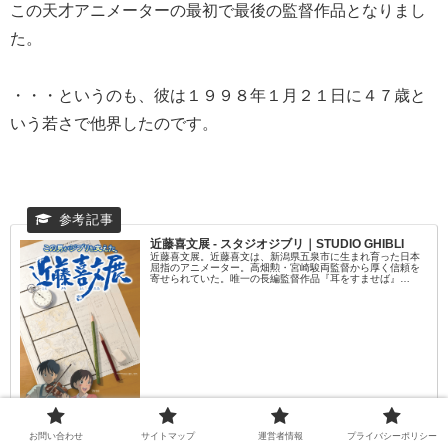
この天才アニメーターの最初で最後の監督作品となりまし
た。
・・・というのも、彼は１９９８年１月２１日に４７歳と
いう若さで他界したのです。
近藤喜文展 - スタジオジブリ｜STUDIO GHIBLI
近藤喜文展。近藤喜文は、新潟県五泉市に生まれ育った日本
屈指のアニメーター。高畑勲・宮崎駿両監督から厚く信頼を
寄せられていた。唯一の長編監督作品『耳をすませば』
（1995）で大成功を収めるが、その後しばらくして急逝し
た。本展では、近藤喜文が描...
www.ghibli.jp
お問い合わせ
サイトマップ
運営者情報
プライバシーポリシー