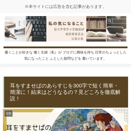
書くことが好きな 働く主婦（私）が ブログに興味を持ち 日常のちょっとした
気になったこと ふとした疑問などを 書いています。
耳をすませばのあらすじを300字で短く簡単・
簡潔に！結末はどうなるの？見どころを徹底解
説！
日常